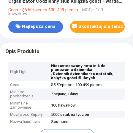
Organizator Codzienny ślub Książka gości Twarda
okładka
Cena：$5.50/pieces 100-499 pieces
MOQ：100
kawałków
Najlepsza cena
Skontaktuj się teraz
Opis Produktu
Niezastosowany notatnik do
planowania dziennika
High Light
,
,
Dziennik dziennikarza notatnik
Książka gości ślubnych
Cena
$5.50/pieces 100-499 pieces
Miejsce
Zhejiang, Chiny
pochodzenia
Minimalne
100 kawałków
zamówienie
Możliwość Supply
5000 sztuk na tydzień
Nazwa handlowa
Southprint