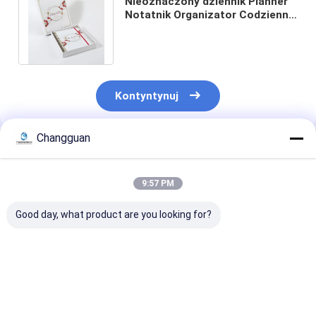
Nieoznaczony dziennik Planner
Notatnik Organizator Codzienny
ślub Książka gości Twarda
okładka
Kontyntynuj
Changguan
Polecane Produkty
9:57 PM
Good day, what product are you looking for?
Custom Spiral Book
2026
Zindywidualiz
A5 Printing Planner
Niestandardowy
wysokiej jakoś