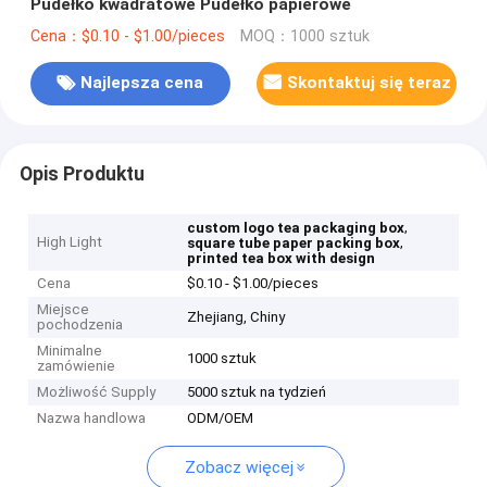
Pudełko kwadratowe Pudełko papierowe
Cena：$0.10 - $1.00/pieces
MOQ：1000 sztuk
Najlepsza cena
Skontaktuj się teraz
Opis Produktu
,
custom logo tea packaging box
High Light
,
square tube paper packing box
printed tea box with design
Cena
$0.10 - $1.00/pieces
Miejsce
Zhejiang, Chiny
pochodzenia
Minimalne
1000 sztuk
zamówienie
Możliwość Supply
5000 sztuk na tydzień
Nazwa handlowa
ODM/OEM
Zobacz więcej