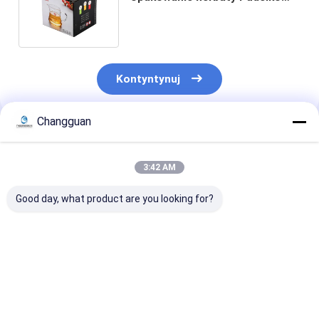
kwadratowe Pudełko papierowe
Kontyntynuj
Changguan
Polecane Produkty
3:42 AM
Good day, what product are you looking for?
NISKI MOQ Logo
Niestandardowe
Niestandardo
faliste podlegające
drukowanie
atrakcyjna ce
recyklingowi Różowa
czarnego pudełka
Gorąca sprze
opakowanie
prezentowego,
Kraft Przenoś