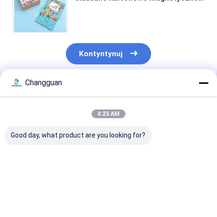
zamknięcie papierowe pudełko do
niestandardowych prezentów
Kontyntynuj
Changguan
Polecane Produkty
4:23 AM
Good day, what product are you looking for?
NISKI MOQ Logo
Niestandardowe
Niestandardo
faliste podlegające
drukowanie
atrakcyjna ce
recyklingowi Różowa
czarnego pudełka
Gorąca sprze
opakowanie
prezentowego,
Kraft Przenoś