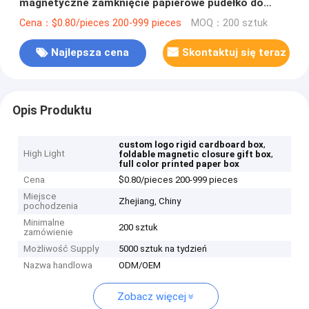
magnetyczne zamknięcie papierowe pudełko do
niestandardowych prezentów
Cena：$0.80/pieces 200-999 pieces
MOQ：200 sztuk
Najlepsza cena
Skontaktuj się teraz
Opis Produktu
,
custom logo rigid cardboard box
High Light
,
foldable magnetic closure gift box
full color printed paper box
Cena
$0.80/pieces 200-999 pieces
Miejsce
Zhejiang, Chiny
pochodzenia
Minimalne
200 sztuk
zamówienie
Możliwość Supply
5000 sztuk na tydzień
Nazwa handlowa
ODM/OEM
Zobacz więcej